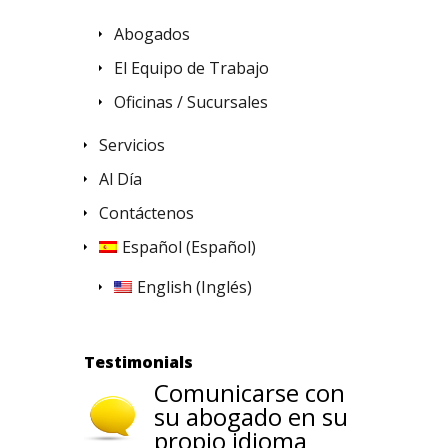
Abogados
El Equipo de Trabajo
Oficinas / Sucursales
Servicios
Al Día
Contáctenos
Español
(
Español
)
English
(
Inglés
)
Testimonials
Comunicarse con
Todo el personal
su abogado en su
de la oficina es
propio idioma
bilingüe