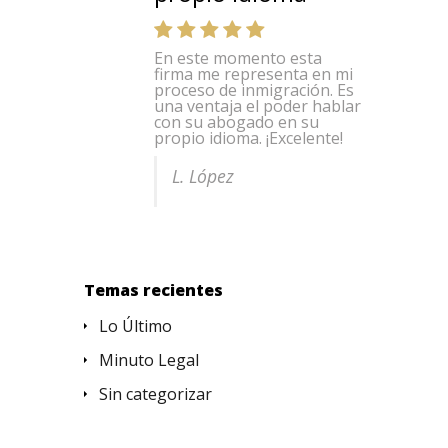
En este momento esta
Con un personal
firma me representa en mi
totalmente bilingüe, usted
proceso de inmigración. Es
está seguro de que su caso
una ventaja el poder hablar
se transmitirá fácilmente.
con su abogado en su
La buena comunicación
propio idioma. ¡Excelente!
está garantizada
.
L. López
J. Torres
Temas recientes
Lo Último
Minuto Legal
Sin categorizar