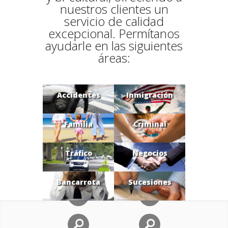
nuestros clientes un
servicio de calidad
excepcional. Permítanos
ayudarle en las siguientes
áreas:
Accidentes
Inmigración
Familia
Criminal
Tráfico
Negocios
Bancarrota
Sucesiones