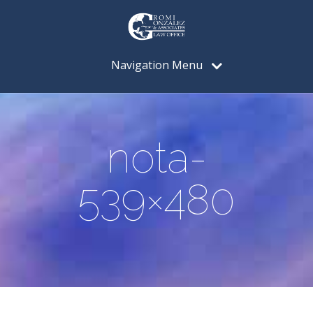
Navigation Menu
nota-
539×480