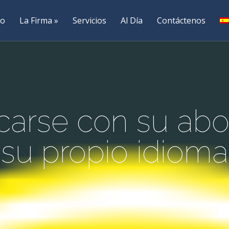
io
La Firma
Servicios
Al Día
Contáctenos
arse con su ab
su propio idioma